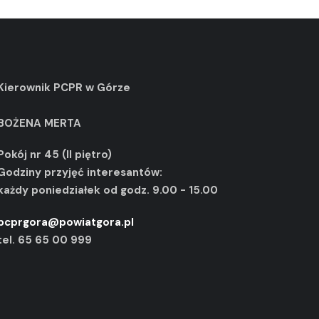
Kierownik PCPR w Górze
BOŻENA MERTA
Pokój nr 45 (II piętro)
Godziny przyjęć interesantów:
każdy poniedziałek od godz. 9.00 - 15.00
pcprgora@powiatgora.pl
tel. 65 65 00 999