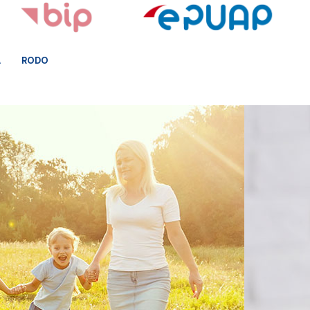
A
RODO